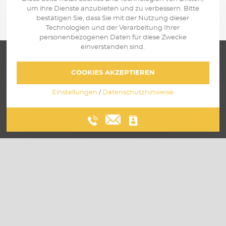
um ihre Dienste anzubieten und zu verbessern. Bitte
bestätigen Sie, dass Sie mit der Nutzung dieser
Technologien und der Verarbeitung Ihrer
personenbezogenen Daten für diese Zwecke
einverstanden sind.
COOKIES AKZEPTIEREN
Einstellungen
/
Datenschutzhinweise
Über uns
Leistungen
Einblicke
Karriere
Kontakt