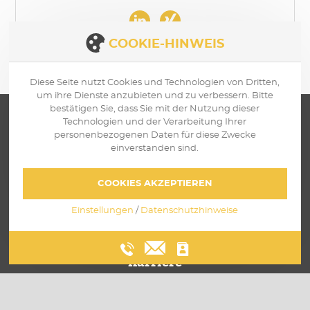
COOKIE-HINWEIS
Diese Seite nutzt Cookies und Technologien von Dritten,
um ihre Dienste anzubieten und zu verbessern. Bitte
bestätigen Sie, dass Sie mit der Nutzung dieser
Technologien und der Verarbeitung Ihrer
personenbezogenen Daten für diese Zwecke
einverstanden sind.
Über uns
COOKIES AKZEPTIEREN
Leistungen
Einstellungen
/
Datenschutzhinweise
Einblicke
Karriere
Kontakt