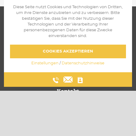
Diese Seite nutzt Cookies und Technologien von Dritten,
um ihre Dienste anzubieten und zu verbessern. Bitte
bestätigen Sie, dass Sie mit der Nutzung dieser
Technologien und der Verarbeitung Ihrer
personenbezogenen Daten für diese Zwecke
einverstanden sind.
Über uns
COOKIES AKZEPTIEREN
Leistungen
Einstellungen
/
Datenschutzhinweise
Einblicke
Karriere
Kontakt
SCHREIBEN SIE
WIR SIND
UNS
ERREICHBAR