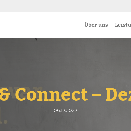
Über uns
Leist
 & Connect – D
06
.
12
.
2022