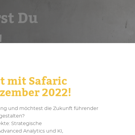
t mit Safaric
ezember 2022!
ung und möchtest die Zukunft führender
estalten?
kte: Strategische
Advanced Analytics und KI,