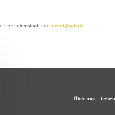
 Deinem
Lebenslauf
unter
event@safaric-
Über uns
Leist