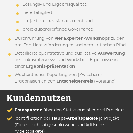
Lösungs- und Ergebnisqualität,
Lieferfähigkeit,
projektinternes Management und
projektübergreifende Governance
Durchführung von
vier Experten-Workshops
zu den
drei Top-Herausforderungen und dem kritischen Pfad
Detaillierte quantitative und qualitative
Auswertung
der Fokusinterviews und Workshop-Ergebnisse in
einer
Ergebnis-präsentation
Wöchentliches Reporting von (Zwischen-)
Ergebnissen an den
Entscheiderkreis
(Vorstand)
Kundennutzen
Transparenz
über den Status quo aller drei Projekte
Identifikation der
Haupt-Arbeitspakete
je Projekt
(Fokus: nicht abgeschlossene und kritische
Arbeitspakete)