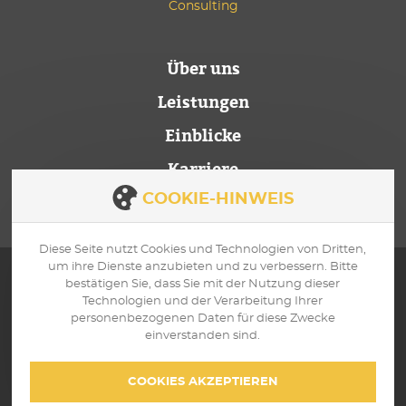
Über uns
Leistungen
Einblicke
Karriere
Kontakt
COOKIE-HINWEIS
Diese Seite nutzt Cookies und Technologien von Dritten,
um ihre Dienste anzubieten und zu verbessern. Bitte
bestätigen Sie, dass Sie mit der Nutzung dieser
Technologien und der Verarbeitung Ihrer
SCHREIBEN SIE
WIR SIND
personenbezogenen Daten für diese Zwecke
UNS
ERREICHBAR
einverstanden sind.
info@safaric-
Zum
consulting.com
Kontaktformular
COOKIES AKZEPTIEREN