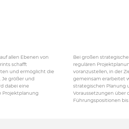
auf allen Ebenen von
Bei großen strategisch
rints schafft
regulären Projektplanu
äten und ermöglicht die
voranzustellen, in der 
. Je größer und
gemeinsam erarbeitet w
rd dabei eine
strategischen Planung u
he Projektplanung
Voraussetzungen über d
Führungspositionen bis 