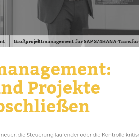
nt
Großprojektmanagement für SAP S/4HANA-Transfo
management:
nd Projekte
abschließen
euer, die Steuerung laufender oder die Kontrolle krit