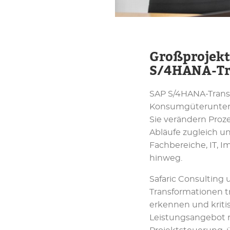
Großprojek
S/4HANA-Tr
SAP S/4HANA-Transf
Konsumgüterunterne
Sie verändern Proz
Abläufe zugleich u
Fachbereiche, IT,
hinweg.
Safaric Consulting 
Transformationen tr
erkennen und kriti
Leistungsangebot r