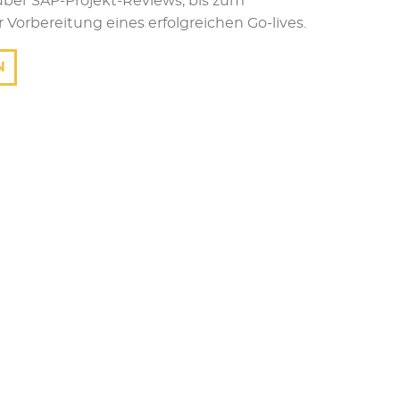
über SAP-Projekt-Reviews, bis zum
Vorbereitung eines erfolgreichen Go-lives.
N