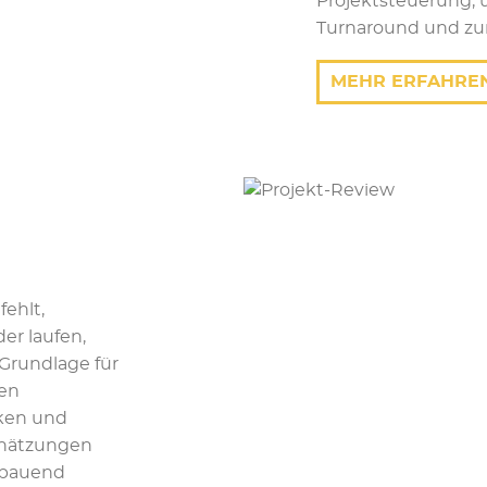
Projektsteuerung, 
Turnaround und zur 
MEHR ERFAHRE
ehlt,
er laufen,
 Grundlage für
den
iken und
chätzungen
fbauend