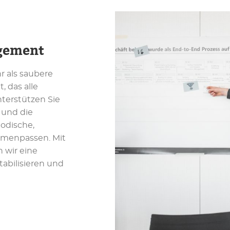
gement
 als saubere
 das alle
nterstützen Sie
 und die
hodische,
mmenpassen. Mit
n wir eine
tabilisieren und