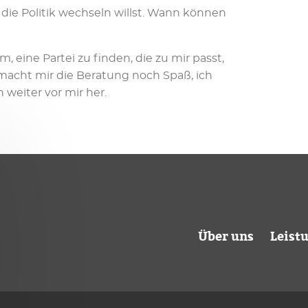
 die Politik wechseln willst. Wann können
 eine Partei zu finden, die zu mir passt,
macht mir die Beratung noch Spaß, ich
 weiter vor mir her.
Über uns
Leist