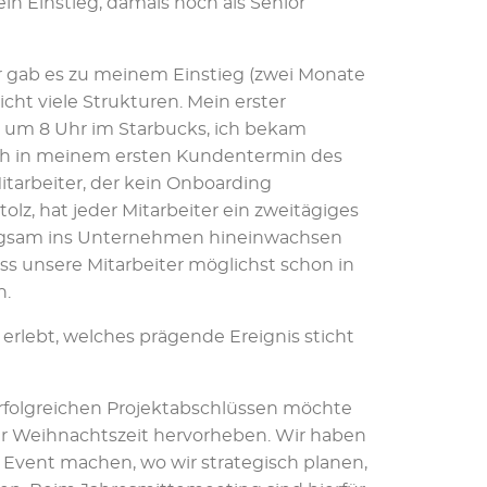
n Einstieg, damals noch als Senior
her gab es zu meinem Einstieg (zwei Monate
cht viele Strukturen. Mein erster
 um 8 Uhr im Starbucks, ich bekam
ich in meinem ersten Kundentermin des
Mitarbeiter, der kein Onboarding
lz, hat jeder Mitarbeiter ein zweitägiges
ngsam ins Unternehmen hineinwachsen
ss unsere Mitarbeiter möglichst schon in
n.
 erlebt, welches prägende Ereignis sticht
 erfolgreichen Projektabschlüssen möchte
ur Weihnachtszeit hervorheben. Wir haben
s Event machen, wo wir strategisch planen,