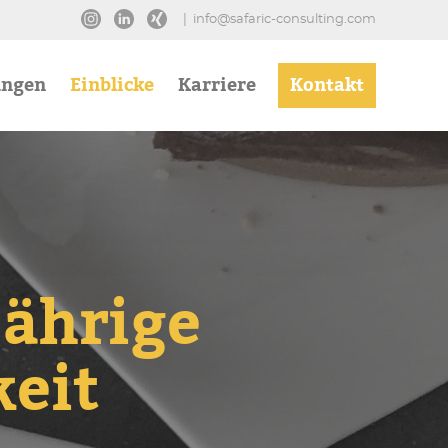
|
info@safaric-consulting.com
ungen
Einblicke
Karriere
Kontakt
jährige
eit