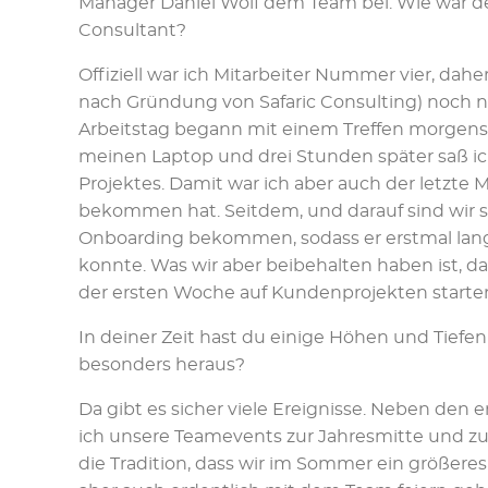
Manager Daniel Wolf dem Team bei. Wie war dei
Consultant?
Offiziell war ich Mitarbeiter Nummer vier, da
nach Gründung von Safaric Consulting) noch ni
Arbeitstag begann mit einem Treffen morgens
meinen Laptop und drei Stunden später saß 
Projektes. Damit war ich aber auch der letzte 
bekommen hat. Seitdem, und darauf sind wir sto
Onboarding bekommen, sodass er erstmal la
konnte. Was wir aber beibehalten haben ist, da
der ersten Woche auf Kundenprojekten starte
In deiner Zeit hast du einige Höhen und Tiefen
besonders heraus?
Da gibt es sicher viele Ereignisse. Neben den
ich unsere Teamevents zur Jahresmitte und z
die Tradition, dass wir im Sommer ein größere