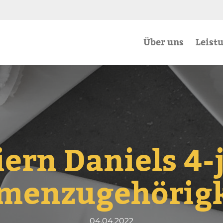
Über uns
Leist
iern Daniels 4-
rmenzugehörigk
04
.
04
.
2022