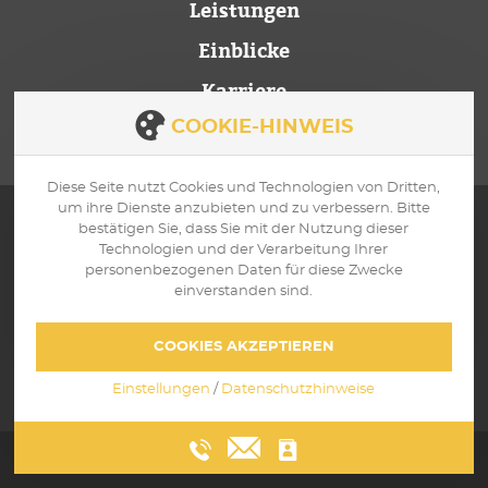
Leistungen
Einblicke
Karriere
Kontakt
COOKIE-HINWEIS
Diese Seite nutzt Cookies und Technologien von Dritten,
um ihre Dienste anzubieten und zu verbessern. Bitte
bestätigen Sie, dass Sie mit der Nutzung dieser
Technologien und der Verarbeitung Ihrer
SCHREIBEN SIE
WIR SIND
personenbezogenen Daten für diese Zwecke
UNS
ERREICHBAR
einverstanden sind.
info@safaric-
Zum
consulting.com
Kontaktformular
COOKIES AKZEPTIEREN
Einstellungen
/
Datenschutzhinweise
© 2026 Safaric Consulting |
Datenschutz
|
Impressum