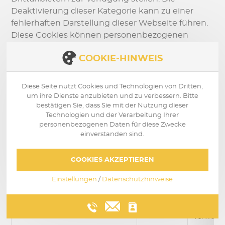
Deaktivierung dieser Kategorie kann zu einer
fehlerhaften Darstellung dieser Webseite führen.
Diese Cookies können personenbezogenen
Daten beinhalten.
COOKIE-HINWEIS
Folgende Tabelle zeigt weitere Details zu den
Diese Seite nutzt Cookies und Technologien von Dritten,
verwendeten Cookies:
um ihre Dienste anzubieten und zu verbessern. Bitte
bestätigen Sie, dass Sie mit der Nutzung dieser
COOKIE
DAUER
ZWECK
Technologien und der Verarbeitung Ihrer
personenbezogenen Daten für diese Zwecke
einverstanden sind.
NOTWENDIG
acceptedCookies
6 Monate
Wird daz
COOKIES AKZEPTIEREN
Verwendu
Einstellungen
/
Datenschutzhinweise
keine pe
acceptedNecessaryCookies
6 Monate
Wird daz
Verwendu